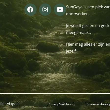
SunGaya is een plek van
doorwerken.
Je wordt gezien en gedra
meegemaakt.
Hier mag alles er zijn e
jezelf.
e a/d IJssel
Privacy Verklaring
Cookieverklaring