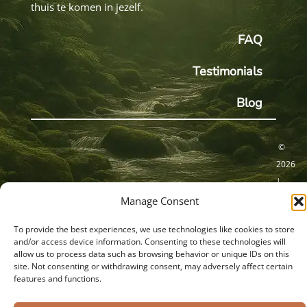
thuis te komen in jezelf.
FAQ
Testimonials
Blog
©
2026
|
SunGaya
Manage Consent
|
Privacy Verklaring
Cookieverklaring
To provide the best experiences, we use technologies like cookies to store
Sacred
and/or access device information. Consenting to these technologies will
Transit
Algemene Voorwaarden
Disclaimer
allow us to process data such as browsing behavior or unique IDs on this
site. Not consenting or withdrawing consent, may adversely affect certain
|
features and functions.
Capelle
a/d