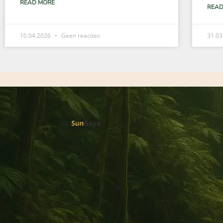
READ MORE
READ
10.04.2026
Geen reacties
31.0