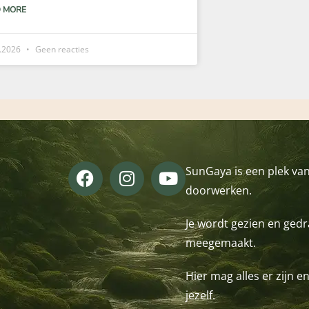
 MORE
3.2026
Geen reacties
SunGaya is een plek van
doorwerken.
Je wordt gezien en gedra
meegemaakt.
Hier mag alles er zijn e
jezelf.