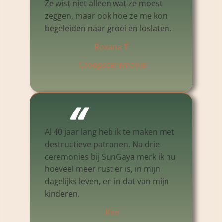
Ze wist niet alleen wat ze moest
zeggen, maar ook hoe ze me kon
begeleiden naar groei en loslaten.
Roxana T.
Groepsceremonie
“
Al 40 jaar lang heb ik te maken met
destructieve patronen. Na drie
ceremonies bij SunGaya merk ik nu
hoeveel meer rust er is, in mijn
dagelijks leven, en in dat van mijn
kinderen.
Kim