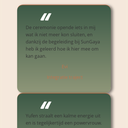
“
De ceremonie opende iets in mij
wat ik niet meer kon sluiten, en
dankzij de begeleiding bij SunGaya
heb ik geleerd hoe ik hier mee om
kan gaan.
Evi
Integratie traject
“
Yufen straalt een kalme energie uit
en is tegelijkertijd een powervrouw.