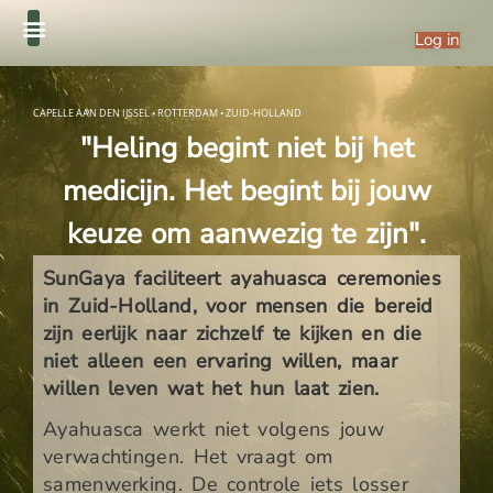
Log in
CAPELLE AAN DEN IJSSEL • ROTTERDAM • ZUID-HOLLAND
"Heling begint niet bij het
medicijn. Het begint bij jouw
keuze om aanwezig te zijn".
SunGaya faciliteert ayahuasca ceremonies
in Zuid-Holland, voor mensen die bereid
zijn eerlijk naar zichzelf te kijken en die
niet alleen een ervaring willen, maar
willen leven wat het hun laat zien.
Ayahuasca werkt niet volgens jouw
verwachtingen. Het vraagt om
samenwerking. De controle iets losser