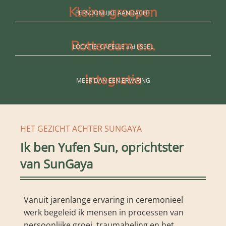
Kleine groepen
PERSOONLIJKE AANDACHT
Rotterdam e.o.
LOCATIE: CAPELLE a/d IJSSEL
Integratie
MEER DAN EEN ERVARING
HET GEZICHT ACHTER SUNGAYA
Ik ben Yufen Sun, oprichtster
van SunGaya
Vanuit jarenlange ervaring in ceremonieel
werk begeleid ik mensen in processen van
persoonlijke groei, traumaheling en het