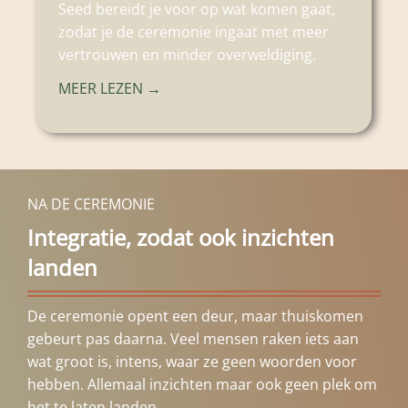
Seed bereidt je voor op wat komen gaat,
zodat je de ceremonie ingaat met meer
vertrouwen en minder overweldiging.
MEER LEZEN →
NA DE CEREMONIE
Integratie, zodat ook inzichten
landen
De ceremonie opent een deur, maar thuiskomen
gebeurt pas daarna. Veel mensen raken iets aan
wat groot is, intens, waar ze geen woorden voor
hebben. Allemaal inzichten maar ook geen plek om
het te laten landen.