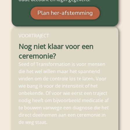
Plan her-afstemming
VOORTRAJECT
Nog niet klaar voor een
ceremonie?
Seed of Transformation is voor mensen
die het wel willen maar het spannend
vinden om de controle los te laten. Voor
wie bang is voor de intensiteit of het
onbekende. Of voor wie eerst een traject
nodig heeft om bijvoorbeeld medicatie af
te bouwen vanwege een diagnose die het
direct deelnemen aan een ceremonie in
de weg staat.