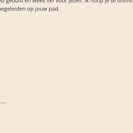
eb geduld en wees lief voor jezelf. Ik hoop je te ont
 begeleiden op jouw pad.
…….