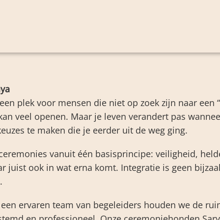
aya
een plek voor mensen die niet op zoek zijn naar een 
an veel openen. Maar je leven verandert pas wanneer 
keuzes te maken die je eerder uit de weg ging.
 ceremonies vanuit één basisprincipe: veiligheid, held
r juist ook in wat erna komt. Integratie is geen bijzaa
.
een ervaren team van begeleiders houden we de ruim
estemd en professioneel. Onze ceremoniehonden Sary 