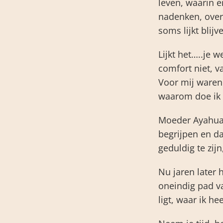
leven, waarin 
nadenken, over j
soms lijkt blij
Lijkt het…..je w
comfort niet, v
Voor mij waren 
waarom doe ik w
Moeder Ayahuasc
begrijpen en d
geduldig te zijn
Nu jaren later
oneindig pad v
ligt, waar ik h