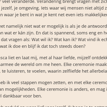
er veel veranderde. Verandering brengt vragen met zi
ezelf, je omgeving. Iets waar wij mensen niet altijd zi
ven waar je bent in wat je kent net even iets makkelijk
eet namelijk niet wat er mogelijk is als je de antwoord
an wat er kán zijn. En dat is spannend, soms eng en 
dat vragen als: Wat wil ik? Wat kan ik? Wat vind ik ec
at ik doe en blijf ik dat toch steeds doen?
a liet en laat mij, met al haar liefde, mijzelf ontdek
aarmee de wereld om me heen. Elke ceremonie maakte
, te luisteren, te voelen, waarin zelfliefde het allerbela
 heb ik veel stappen mogen zetten, en met elke cerem
an mogelijkheden. Elke ceremonie is anders, en mag i
eel dankbaar voor ben.