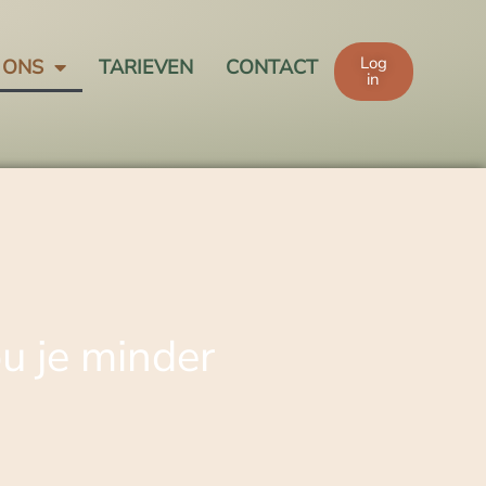
Log
 ONS
TARIEVEN
CONTACT
in
u je minder