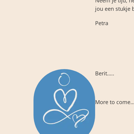
Neem je tijd, h
jou een stukje
Petra
Berit…..
More to come