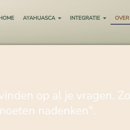
HOME
AYAHUASCA
INTEGRATIE
OVER
inden op al je vragen. Zo
moeten nadenken".