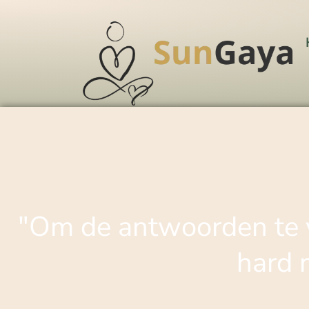
"Om de antwoorden te v
hard 