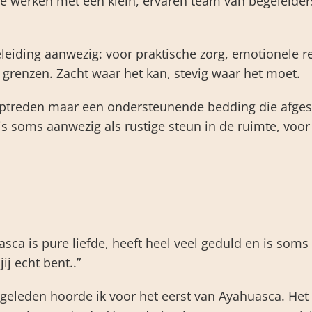
We werken met een klein, ervaren team van begeleiders,
leiding aanwezig: voor praktische zorg, emotionele re
 grenzen. Zacht waar het kan, stevig waar het moet.
n optreden maar een ondersteunende bedding die afge
soms aanwezig als rustige steun in de ruimte, voor 
ca is pure liefde, heeft heel veel geduld en is soms 
jij echt bent..”
 geleden hoorde ik voor het eerst van Ayahuasca. Het