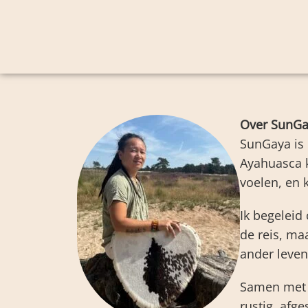
Over SunG
SunGaya is 
Ayahuasca k
voelen, en 
Ik begeleid
de reis, maa
ander leven
Samen met 
rustig, afg