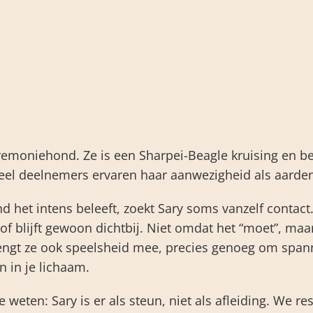
remoniehond. Ze is een Sharpei-Beagle kruising en b
eel deelnemers ervaren haar aanwezigheid als aarde
het intens beleeft, zoekt Sary soms vanzelf contact.
, of blijft gewoon dichtbij. Niet omdat het “moet”, m
engt ze ook speelsheid mee, precies genoeg om spann
n in je lichaam.
e weten: Sary is er als steun, niet als afleiding. We 