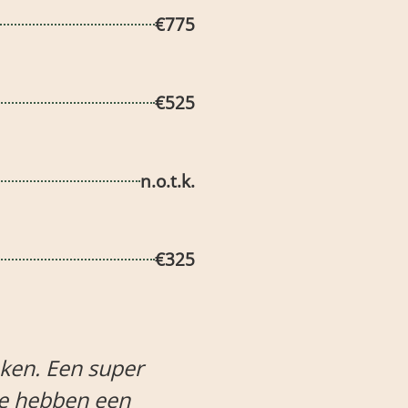
€775
€525
n.o.t.k.
€325
ijdje geleden, maar wat heeft het mijn le
het nooit meer wilden doen, maar ik voel da