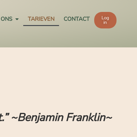
Log
 ONS
TARIEVEN
CONTACT
in
t.” ~Benjamin Franklin~