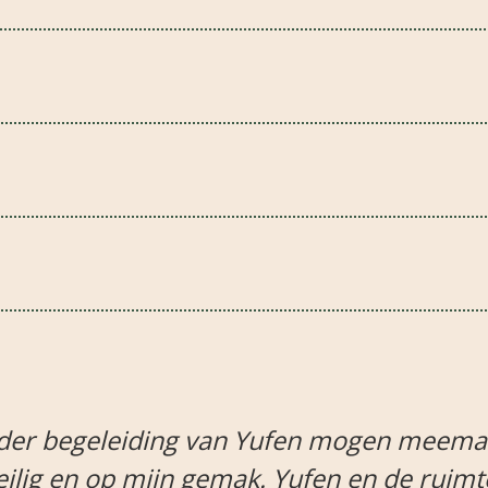
 super
"Het is voor mij al weer een t
n een
heel intens, en dacht dat ik 