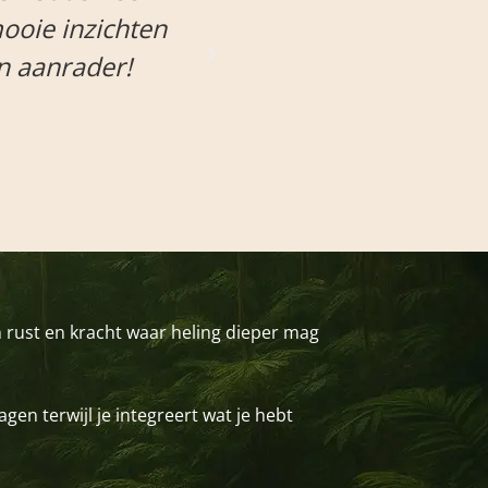
er gauw eens terug. heel veel liefs voor j
C.
 rust en kracht waar heling dieper mag
gen terwijl je integreert wat je hebt