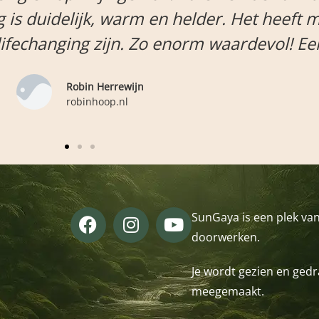
ichten
klaar mee ben en kom we
er!
SunGaya is een plek van
doorwerken.
Je wordt gezien en gedra
meegemaakt.