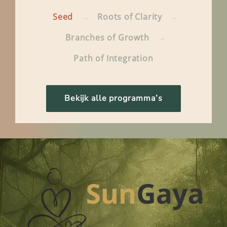
Seed
→
Roots of Clarity
→
Branches of Growth
→
Path of Integration
Bekijk alle programma’s