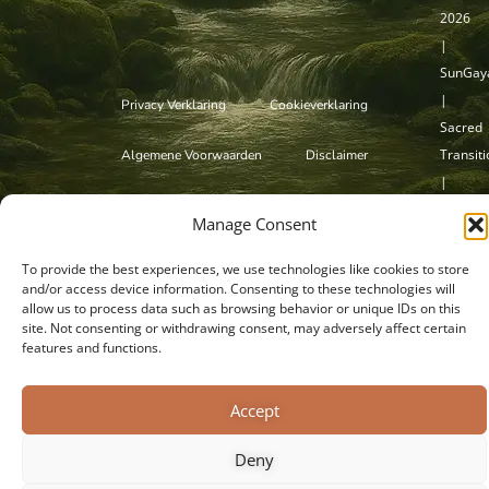
2026
|
SunGaya
|
Privacy Verklaring
Cookieverklaring
Sacred
Transit
Algemene Voorwaarden
Disclaimer
|
Capelle
Manage Consent
a/d
IJssel
To provide the best experiences, we use technologies like cookies to store
and/or access device information. Consenting to these technologies will
allow us to process data such as browsing behavior or unique IDs on this
site. Not consenting or withdrawing consent, may adversely affect certain
features and functions.
Accept
Deny