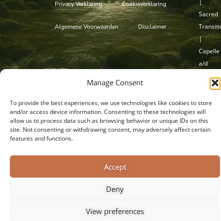
|
Privacy Verklaring
Cookieverklaring
Sacred
Transit
Algemene Voorwaarden
Disclaimer
|
Capelle
a/d
IJssel
Manage Consent
To provide the best experiences, we use technologies like cookies to store
and/or access device information. Consenting to these technologies will
allow us to process data such as browsing behavior or unique IDs on this
site. Not consenting or withdrawing consent, may adversely affect certain
features and functions.
Accept
Deny
View preferences
English