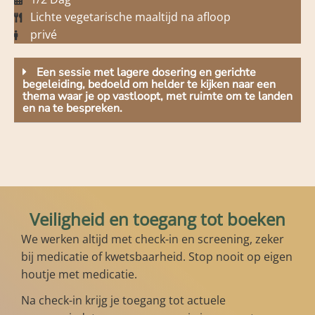
Lichte vegetarische maaltijd na afloop
privé
Een sessie met lagere dosering en gerichte
begeleiding, bedoeld om helder te kijken naar een
thema waar je op vastloopt, met ruimte om te landen
en na te bespreken.
Veiligheid en toegang tot boeken
We werken altijd met check-in en screening, zeker
bij medicatie of kwetsbaarheid. Stop nooit op eigen
houtje met medicatie.
Na check-in krijg je toegang tot actuele